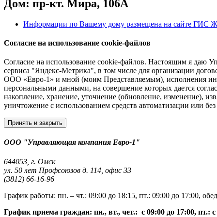
Дом: пр-кт. Мира, 106А
Информации по Вашему дому размещена на сайте ГИС 
Согласие на использование cookie-файлов
Согласие на использование cookie-файлов. Настоящим я даю У
сервиса "Яндекс-Метрика", в том числе для организации дого
ООО «Евро-1» и мной (моим Представляемым), исполнения ины
персональными данными, на совершение которых дается соглас
накопление, хранение, уточнение (обновление, изменение), изв
уничтожение с использованием средств автоматизации или без 
Принять и закрыть
ООО "Управляющая компания Евро-1"
644053, г. Омск
ул. 50 лет Профсоюзов д. 114, офис 33
(3812) 66-16-96
График работы: пн. – чт.: 09:00 до 18:15, пт.: 09:00 до 17:00, обе
График приема граждан: пн., вт., чет.: с 09:00 до 17:00, пт.: с 